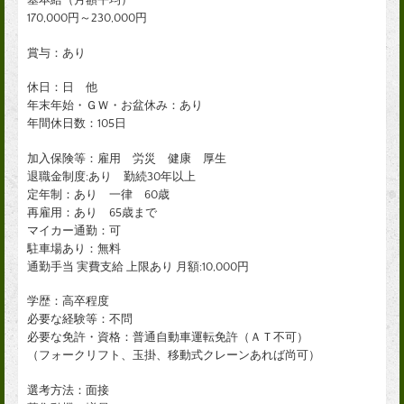
基本給（月額平均）
170,000円～230,000円
賞与：あり
休日：日 他
年末年始・ＧＷ・お盆休み：あり
年間休日数：105日
加入保険等：雇用 労災 健康 厚生
退職金制度:あり 勤続30年以上
定年制：あり 一律 60歳
再雇用：あり 65歳まで
マイカー通勤：可
駐車場あり：無料
通勤手当 実費支給 上限あり 月額:10,000円
学歴：高卒程度
必要な経験等：不問
必要な免許・資格：普通自動車運転免許（ＡＴ不可）
（フォークリフト、玉掛、移動式クレーンあれば尚可）
選考方法：面接