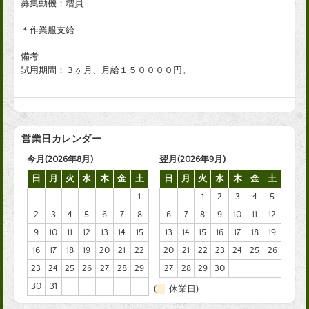
募集動機：増員
＊作業服支給
備考
試用期間：３ヶ月、月給１５００００円。
営業日カレンダー
今月(2026年8月)
翌月(2026年9月)
日
月
火
水
木
金
土
日
月
火
水
木
金
土
1
1
2
3
4
5
2
3
4
5
6
7
8
6
7
8
9
10
11
12
9
10
11
12
13
14
15
13
14
15
16
17
18
19
16
17
18
19
20
21
22
20
21
22
23
24
25
26
23
24
25
26
27
28
29
27
28
29
30
30
31
(
休業日)