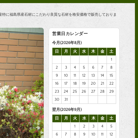
産特に福島県産石材にこだわり良質な石材を格安価格で販売しておりま
営業日カレンダー
今月(2026年8月)
日
月
火
水
木
金
土
1
2
3
4
5
6
7
8
9
10
11
12
13
14
15
16
17
18
19
20
21
22
23
24
25
26
27
28
29
30
31
翌月(2026年9月)
日
月
火
水
木
金
土
1
2
3
4
5
6
7
8
9
10
11
12