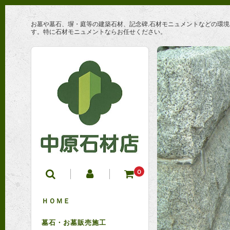
お墓や墓石、塀・庭等の建築石材、記念碑,石材モニュメントなどの環
す。特に石材モニュメントならお任せください。
0
ＨＯＭＥ
墓石・お墓販売施工