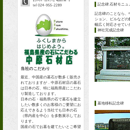
記念碑,石材モニュ
tel 024-955-2289
記念碑のことなら、
ション、ビルなどの
幅広く対応させてい
神社完成記念碑
当社のこだわり
最近、中国産の墓石が数多く販売さ
れておりますが．中原石材店の墓石
は日本の石、特に福島県産にこだわ
り製造しております。
日本の石・福島県の石で墓石を建立
墓地移転記念碑
したい数多くのお客様のご要望にお
応えできるよう当社でも日本の石
（県内産を中心）を多数展示してお
ります。
国産の石でお墓を建てたいとご希望