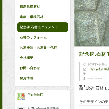
福島県産石材
建築・環境石材
記念碑,石材モニュメント
石材のリフォーム
お墓掃除・お墓参り代行
記念碑,石材
会社概要
2018年4月19日
お問い合わせ
中原石材店
,
製
採用情報
nakahara-s
記
念碑,石材
所在地地図
そのデザインの美
お問い合わせ電話番号