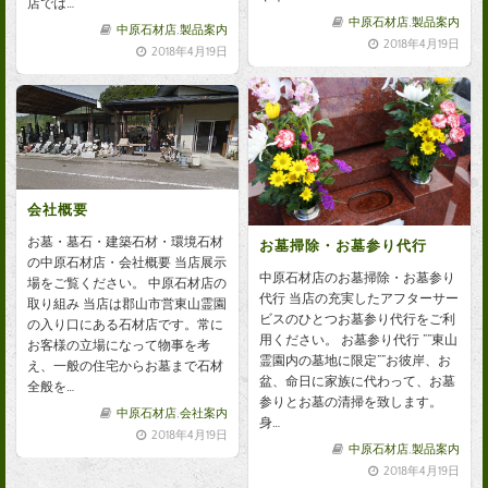
店では…
中原石材店
,
製品案内
中原石材店
,
製品案内
2018年4月19日
2018年4月19日
会社概要
お墓・墓石・建築石材・環境石材
お墓掃除・お墓参り代行
の中原石材店・会社概要 当店展示
中原石材店のお墓掃除・お墓参り
場をご覧ください。 中原石材店の
代行 当店の充実したアフターサー
取り組み 当店は郡山市営東山霊園
ビスのひとつお墓参り代行をご利
の入り口にある石材店です。常に
用ください。 お墓参り代行 ””東山
お客様の立場になって物事を考
霊園内の墓地に限定””お彼岸、お
え、一般の住宅からお墓まで石材
盆、命日に家族に代わって、お墓
全般を…
参りとお墓の清掃を致します。
中原石材店
,
会社案内
身…
2018年4月19日
中原石材店
,
製品案内
2018年4月19日