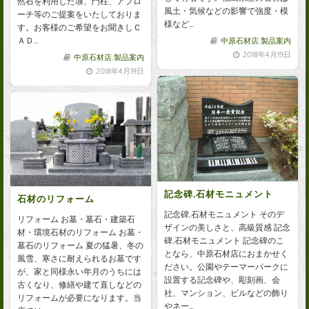
然石を利用した塀、門柱、アプロ
風土・気候などの影響で強度・模
ーチ等のご提案をいたしておりま
様など…
す。お客様のご希望をお聞きしＣ
ＡＤ…
中原石材店
,
製品案内
2018年4月19日
中原石材店
,
製品案内
2018年4月19日
記念碑,石材モニュメント
石材のリフォーム
記念碑,石材モニュメント そのデ
リフォーム お墓・墓石・建築石
ザインの美しさと、高級質感 記念
材・環境石材のリフォーム お墓・
碑,石材モニュメント 記念碑のこ
墓石のリフォーム 夏の猛暑、冬の
となら、中原石材店におまかせく
風雪、寒さに耐えられるお墓です
ださい。公園やテーマーパークに
が、家と同様永い年月のうちには
設置する記念碑や、彫刻画、会
古くなり、修繕や建て直しなどの
社、マンション、ビルなどの飾り
リフォームが必要になります。当
やネー…