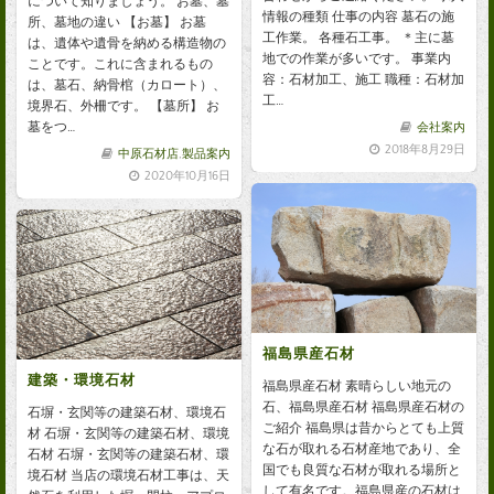
について知りましょう。 お墓、墓
情報の種類 仕事の内容 墓石の施
所、墓地の違い 【お墓】 お墓
工作業。 各種石工事。 ＊主に墓
は、遺体や遺骨を納める構造物の
地での作業が多いです。 事業内
ことです。これに含まれるもの
容：石材加工、施工 職種：石材加
は、墓石、納骨棺（カロート）、
工…
境界石、外柵です。 【墓所】 お
墓をつ…
会社案内
2018年8月29日
中原石材店
,
製品案内
2020年10月16日
福島県産石材
建築・環境石材
福島県産石材 素晴らしい地元の
石、福島県産石材 福島県産石材の
石塀・玄関等の建築石材、環境石
ご紹介 福島県は昔からとても上質
材 石塀・玄関等の建築石材、環境
な石が取れる石材産地であり、全
石材 石塀・玄関等の建築石材、環
国でも良質な石材が取れる場所と
境石材 当店の環境石材工事は、天
して有名です。福島県産の石材は